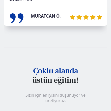
„
MURATCAN Ö.
Çoklu alanda
üstün eğitim!
Sizin için en iyisini düşünüyor ve
üretiyoruz.