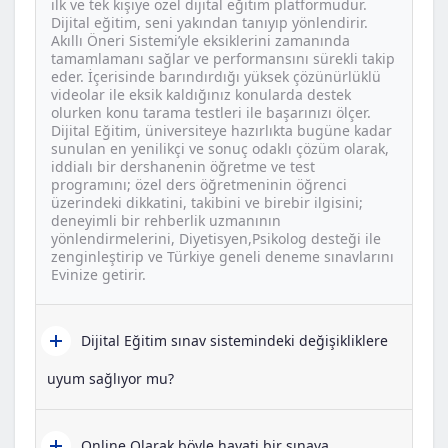
ilk ve tek kişiye özel dijital eğitim platformudur.
Dijital eğitim, seni yakından tanıyıp yönlendirir.
Akıllı Öneri Sistemi’yle eksiklerini zamanında
tamamlamanı sağlar ve performansını sürekli takip
eder. İçerisinde barındırdığı yüksek çözünürlüklü
videolar ile eksik kaldığınız konularda destek
olurken konu tarama testleri ile başarınızı ölçer.
Dijital Eğitim, üniversiteye hazırlıkta bugüne kadar
sunulan en yenilikçi ve sonuç odaklı çözüm olarak,
iddialı bir dershanenin öğretme ve test
programını; özel ders öğretmeninin öğrenci
üzerindeki dikkatini, takibini ve birebir ilgisini;
deneyimli bir rehberlik uzmanının
yönlendirmelerini, Diyetisyen,Psikolog desteği ile
zenginleştirip ve Türkiye geneli deneme sınavlarını
Evinize getirir.
Dijital Eğitim sınav sistemindeki değişikliklere
uyum sağlıyor mu?
Online Olarak böyle hayati bir sınava